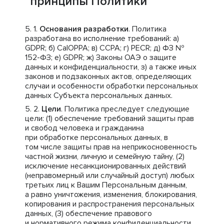
принципы Политики
Основания разработки
. Политика
разработана во исполнение требований: a)
GDPR; б) CalOPPA; в) CCPA; г) PECR; д) ФЗ №
152-ФЗ; е) GDPR; ж) Законы ОАЭ о защите
данных и конфиденциальности, з) а также иных
законов и подзаконных актов, определяющих
случаи и особенности обработки персональных
данных Субъекта персональных данных.
Цели
. Политика преследует следующие
цели: (1) обеспечение требований защиты прав
и свобод человека и гражданина
при обработке персональных данных, в
том числе защиты прав на неприкосновенность
частной жизни, личную и семейную тайну, (2)
исключение несанкционированных действий
(неправомерный или случайный доступ) любых
третьих лиц к Вашим Персональным данным,
а равно уничтожения, изменения, блокирования,
копирования и распространения персональных
данных, (3) обеспечение правового
и нормативного режима конфиденциальности